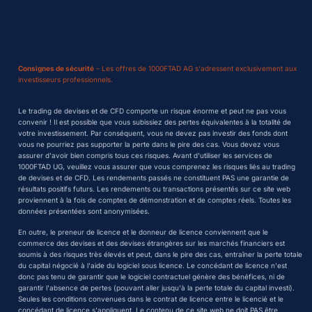
Consignes de sécurité
– Les offres de 1000FTAD AG s'adressent exclusivement aux
investisseurs professionnels.
Le trading de devises et de CFD comporte un risque énorme et peut ne pas vous
convenir ! Il est possible que vous subissiez des pertes équivalentes à la totalité de
votre investissement. Par conséquent, vous ne devez pas investir des fonds dont
vous ne pourriez pas supporter la perte dans le pire des cas. Vous devez vous
assurer d'avoir bien compris tous ces risques. Avant d'utiliser les services de
1000FTAD UG, veuillez vous assurer que vous comprenez les risques liés au trading
de devises et de CFD. Les rendements passés ne constituent PAS une garantie de
résultats positifs futurs. Les rendements ou transactions présentés sur ce site web
proviennent à la fois de comptes de démonstration et de comptes réels. Toutes les
données présentées sont anonymisées.
En outre, le preneur de licence et le donneur de licence conviennent que le
commerce des devises et des devises étrangères sur les marchés financiers est
soumis à des risques très élevés et peut, dans le pire des cas, entraîner la perte totale
du capital négocié à l'aide du logiciel sous licence. Le concédant de licence n'est
donc pas tenu de garantir que le logiciel contractuel génère des bénéfices, ni de
garantir l'absence de pertes (pouvant aller jusqu'à la perte totale du capital investi).
Seules les conditions convenues dans le contrat de licence entre le licencié et le
concédant de licence s'appliquent. Le contenu de ce site web ne doit PAS être