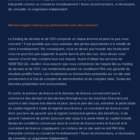
interprété comme un conseil en investissement ! Nous recommandons, si nécessaire,
de consulter un organisme indépendant.
Mention légale relative aux partenariats avec des courtiers
Le trading de devises et de CFD comporte un risque énorme et peut ne pas vous
convenir ! Il est possible que vous subissiez des pertes équivalentes à la totalité de
votre investissement. Par conséquent, vous ne devez pas investir des fonds dont
vous ne pourriez pas supporter la perte dans le pire des cas. Vous devez vous
assurer d'avoir bien compris tous ces risques. Avant d'utiliser les services de
1000FTAD UG, veuillez vous assurer que vous comprenez les risques liés au trading
de devises et de CFD. Les rendements passés ne constituent PAS une garantie de
résultats positifs futurs. Les rendements ou transactions présentés sur ce site web
proviennent à la fois de comptes de démonstration et de comptes réels. Toutes les
données présentées sont anonymisées.
En outre, le preneur de licence et le donneur de licence conviennent que le
commerce des devises et des devises étrangères sur les marchés financiers est
soumis à des risques très élevés et peut, dans le pire des cas, entraîner la perte totale
du capital négocié à l'aide du logiciel sous licence. Le concédant de licence n'est
donc pas tenu de garantir que le logiciel contractuel génère des bénéfices, ni de
garantir l'absence de pertes (pouvant aller jusqu'à la perte totale du capital investi).
Seules les conditions convenues dans le contrat de licence entre le licencié et le
concédant de licence s'appliquent. Le contenu de ce site web ne doit PAS être
interprété comme un conseil en investissement ! Nous recommandons, si nécessaire,
de consulter un organisme indépendant.