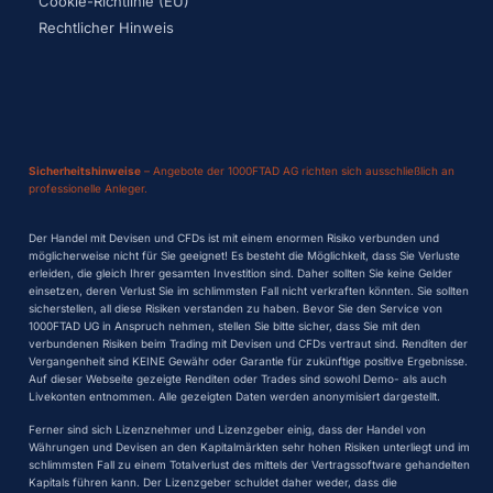
Cookie-Richtlinie (EU)
Rechtlicher Hinweis
Sicherheitshinweise
– Angebote der 1000FTAD AG richten sich ausschließlich an
professionelle Anleger.
Der Handel mit Devisen und CFDs ist mit einem enormen Risiko verbunden und
möglicherweise nicht für Sie geeignet! Es besteht die Möglichkeit, dass Sie Verluste
erleiden, die gleich Ihrer gesamten Investition sind. Daher sollten Sie keine Gelder
einsetzen, deren Verlust Sie im schlimmsten Fall nicht verkraften könnten. Sie sollten
sicherstellen, all diese Risiken verstanden zu haben. Bevor Sie den Service von
1000FTAD UG in Anspruch nehmen, stellen Sie bitte sicher, dass Sie mit den
verbundenen Risiken beim Trading mit Devisen und CFDs vertraut sind. Renditen der
Vergangenheit sind KEINE Gewähr oder Garantie für zukünftige positive Ergebnisse.
Auf dieser Webseite gezeigte Renditen oder Trades sind sowohl Demo- als auch
Livekonten entnommen. Alle gezeigten Daten werden anonymisiert dargestellt.
Ferner sind sich Lizenznehmer und Lizenzgeber einig, dass der Handel von
Währungen und Devisen an den Kapitalmärkten sehr hohen Risiken unterliegt und im
schlimmsten Fall zu einem Totalverlust des mittels der Vertragssoftware gehandelten
Kapitals führen kann. Der Lizenzgeber schuldet daher weder, dass die