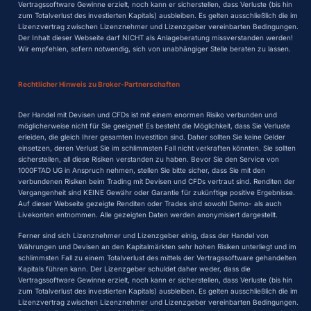
Vertragssoftware Gewinne erzielt, noch kann er sicherstellen, dass Verluste (bis hin
zum Totalverlust des investierten Kapitals) ausbleiben. Es gelten ausschließlich die im
Lizenzvertrag zwischen Lizenznehmer und Lizenzgeber vereinbarten Bedingungen.
Der Inhalt dieser Webseite darf NICHT als Anlageberatung missverstanden werden!
Wir empfehlen, sofern notwendig, sich von unabhängiger Stelle beraten zu lassen.
Rechtlicher Hinweis zu Broker-Partnerschaften
Der Handel mit Devisen und CFDs ist mit einem enormen Risiko verbunden und
möglicherweise nicht für Sie geeignet! Es besteht die Möglichkeit, dass Sie Verluste
erleiden, die gleich Ihrer gesamten Investition sind. Daher sollten Sie keine Gelder
einsetzen, deren Verlust Sie im schlimmsten Fall nicht verkraften könnten. Sie sollten
sicherstellen, all diese Risiken verstanden zu haben. Bevor Sie den Service von
1000FTAD UG in Anspruch nehmen, stellen Sie bitte sicher, dass Sie mit den
verbundenen Risiken beim Trading mit Devisen und CFDs vertraut sind. Renditen der
Vergangenheit sind KEINE Gewähr oder Garantie für zukünftige positive Ergebnisse.
Auf dieser Webseite gezeigte Renditen oder Trades sind sowohl Demo- als auch
Livekonten entnommen. Alle gezeigten Daten werden anonymisiert dargestellt.
Ferner sind sich Lizenznehmer und Lizenzgeber einig, dass der Handel von
Währungen und Devisen an den Kapitalmärkten sehr hohen Risiken unterliegt und im
schlimmsten Fall zu einem Totalverlust des mittels der Vertragssoftware gehandelten
Kapitals führen kann. Der Lizenzgeber schuldet daher weder, dass die
Vertragssoftware Gewinne erzielt, noch kann er sicherstellen, dass Verluste (bis hin
zum Totalverlust des investierten Kapitals) ausbleiben. Es gelten ausschließlich die im
Lizenzvertrag zwischen Lizenznehmer und Lizenzgeber vereinbarten Bedingungen.