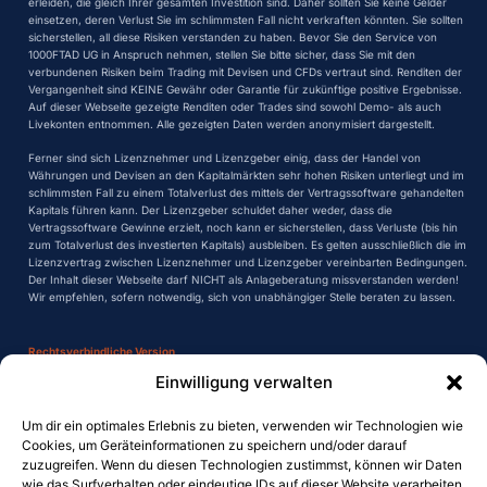
erleiden, die gleich Ihrer gesamten Investition sind. Daher sollten Sie keine Gelder
einsetzen, deren Verlust Sie im schlimmsten Fall nicht verkraften könnten. Sie sollten
sicherstellen, all diese Risiken verstanden zu haben. Bevor Sie den Service von
1000FTAD UG in Anspruch nehmen, stellen Sie bitte sicher, dass Sie mit den
verbundenen Risiken beim Trading mit Devisen und CFDs vertraut sind. Renditen der
Vergangenheit sind KEINE Gewähr oder Garantie für zukünftige positive Ergebnisse.
Auf dieser Webseite gezeigte Renditen oder Trades sind sowohl Demo- als auch
Livekonten entnommen. Alle gezeigten Daten werden anonymisiert dargestellt.
Ferner sind sich Lizenznehmer und Lizenzgeber einig, dass der Handel von
Währungen und Devisen an den Kapitalmärkten sehr hohen Risiken unterliegt und im
schlimmsten Fall zu einem Totalverlust des mittels der Vertragssoftware gehandelten
Kapitals führen kann. Der Lizenzgeber schuldet daher weder, dass die
Vertragssoftware Gewinne erzielt, noch kann er sicherstellen, dass Verluste (bis hin
zum Totalverlust des investierten Kapitals) ausbleiben. Es gelten ausschließlich die im
Lizenzvertrag zwischen Lizenznehmer und Lizenzgeber vereinbarten Bedingungen.
Der Inhalt dieser Webseite darf NICHT als Anlageberatung missverstanden werden!
Wir empfehlen, sofern notwendig, sich von unabhängiger Stelle beraten zu lassen.
Rechtsverbindliche Version
Einwilligung verwalten
Der Handel mit Devisen und CFDs ist mit einem enormen Risiko verbunden und
möglicherweise nicht für Sie geeignet! Es besteht die Möglichkeit, dass Sie Verluste
Um dir ein optimales Erlebnis zu bieten, verwenden wir Technologien wie
erleiden, die gleich Ihrer gesamten Investition sind. Daher sollten Sie keine Gelder
Cookies, um Geräteinformationen zu speichern und/oder darauf
einsetzen, deren Verlust Sie im schlimmsten Fall nicht verkraften könnten. Sie sollten
zuzugreifen. Wenn du diesen Technologien zustimmst, können wir Daten
sicherstellen, all diese Risiken verstanden zu haben. Bevor Sie den Service von
wie das Surfverhalten oder eindeutige IDs auf dieser Website verarbeiten.
1000FTAD UG in Anspruch nehmen, stellen Sie bitte sicher, dass Sie mit den