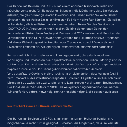
Der Handel mit Devisen und CFDs ist mit einem enormen Risiko verbunden und
möglicherweise nicht für Sie geeignet! Es besteht die Möglichkeit, dass Sie Verluste
erleiden, die gleich Ihrer gesamten Investition sind. Daher sollten Sie keine Gelder
einsetzen, deren Verlust Sie im schlimmsten Fall nicht verkraften könnten. Sie sollten
sicherstellen, all diese Risiken verstanden zu haben. Bevor Sie den Service von
1000FTAD UG in Anspruch nehmen, stellen Sie bitte sicher, dass Sie mit den
verbundenen Risiken beim Trading mit Devisen und CFDs vertraut sind. Renditen der
Vergangenheit sind KEINE Gewähr oder Garantie für zukünftige positive Ergebnisse.
Auf dieser Webseite gezeigte Renditen oder Trades sind sowohl Demo- als auch
Livekonten entnommen. Alle gezeigten Daten werden anonymisiert dargestellt.
Ferner sind sich Lizenznehmer und Lizenzgeber einig, dass der Handel von
Währungen und Devisen an den Kapitalmärkten sehr hohen Risiken unterliegt und im
schlimmsten Fall zu einem Totalverlust des mittels der Vertragssoftware gehandelten
Kapitals führen kann. Der Lizenzgeber schuldet daher weder, dass die
Vertragssoftware Gewinne erzielt, noch kann er sicherstellen, dass Verluste (bis hin
zum Totalverlust des investierten Kapitals) ausbleiben. Es gelten ausschließlich die im
Lizenzvertrag zwischen Lizenznehmer und Lizenzgeber vereinbarten Bedingungen.
Der Inhalt dieser Webseite darf NICHT als Anlageberatung missverstanden werden!
Wir empfehlen, sofern notwendig, sich von unabhängiger Stelle beraten zu lassen.
Rechtlicher Hinweis zu Broker-Partnerschaften
Der Handel mit Devisen und CFDs ist mit einem enormen Risiko verbunden und
möglicherweise nicht für Sie geeignet! Es besteht die Möglichkeit, dass Sie Verluste