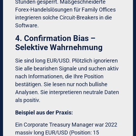
Phase 2 – Systematisierung
(Woche 3-6)
Schritt 1: Definieren Sie Ihr Regelwerk
Erstellen Sie ein schriftliches Trading-
Manual mit:
Exakte Entry-Kriterien (min. 3
Bestätigungen nötig)
Position-Sizing-Formel (z.B. ATR-
basiert, max. 2% Risk)
Stop-Loss-Regeln (technisch definiert,
nie nach Entry veränderbar)
Exit-Strategie (Partial-Profits, Trailing-
Stops, Max-Hold-Time)
Schritt 2: Wählen Sie Ihre Tools