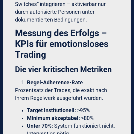
Analyse-Software für Führungskräfte kann
bei der Formalisierung helfen.
F: Wie hoch sind die Kosten für
institutionelle Forex-Software?
A: Setup-Kosten variieren zwischen 50.000-
250.000 EUR je nach Komplexität. Laufende
Kosten: 0,5-2% AUM p.a. Für Assets >10
Mio. EUR typischerweise <1%. Break-Even
meist nach 6-12 Monaten durch bessere
Performance und Zeitersparnis.
F: Benötige ich technisches Know-how?
A: Nein. Premium-Lösungen werden
vollständig implementiert und gewartet. Sie
definieren Strategie und Risk-Parameter –
die technische Execution übernimmt das