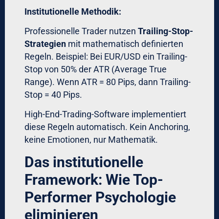
Strategie-Anpassungen
Wöchentliche Performance-Reviews
statt tägliches Eingreifen
Implementierungsbeispiel:
Ein deutscher Mittelständler (Jahresumsatz
200 Mio. EUR) nutzt Forex-Hedging für
Währungsrisiken. Nach Implementation von
Forex-Handel mit
Hochsicherheitsstandards und
automatisierten Strategien:
Hedging-Kosten sanken um 23%
(bessere Execution)
Treasury-Team-Kapazität wurde um
60% freigesetzt
Emotionale Fehlentscheidungen
eliminiert