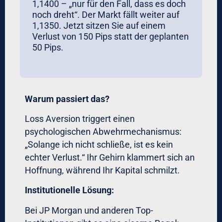
Sofortige Execution:
Keine Zögern,
kein „Warten auf besseren Preis“
24/7-Monitoring:
Auch während Sie
schlafen, hält die Software Ihre Regeln
ein
Real-World-Beispiel:
Ein Schweizer Family Office verwaltete
2024 ein Forex-Portfolio von 45 Millionen
CHF. Nach Umstellung auf automatisierte
Forex-Strategien für CEOs:
Sharpe Ratio stieg von 0,8 auf 1,7
Maximaler Drawdown sank von 18%
auf 9%
Win-Rate blieb identisch bei 54%, aber
durchschnittlicher Gewinn/Verlust-
Ratio verbesserte sich von 1,4 auf 2,1