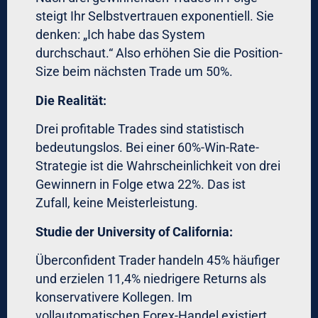
Role 3: Execution
Trading-Desk führt Orders
aus – aber nur innerhalb der von Risk
definierten Parameter.
Role 4: Compliance & Review
Post-Trade-
Kontrolle: Wurden alle Regeln eingehalten?
Für Family Offices und
Vermögensverwalter:
Sie brauchen kein 20-köpfiges Team. Aber
Sie brauchen
Checks-and-Balances
.
Exklusive Forex-Handelsstrategien sollten
von einer Person entwickelt, von einer
anderen genehmigt und von Software
ausgeführt werden.
Moderne Forex-Software für
Vermögensverwalter mit Multi-User-