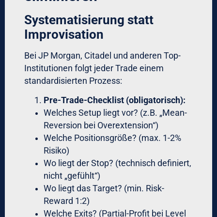
Die Grenzen der
Automatisierung – Wann
brauchen Sie
menschliches Judgment?
Automatisierung ist mächtig, aber nicht
allmächtig. Es gibt Situationen, wo
menschliche Expertise unverzichtbar bleibt:
Regime-Changes erkennen
Beispiel Brexit-Referendum 2016:
GBP/USD fiel innerhalb von 4 Stunden von
1,50 auf 1,33 (-1.700 Pips). Viele
automatisierte Systeme liefen in ihre Stop-
Losses – korrekt. Aber menschliche Trader