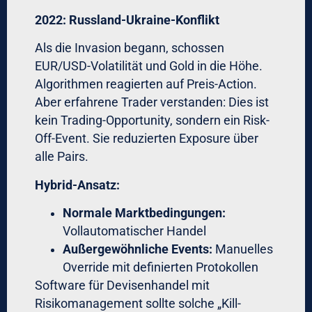
Handel alle Risiken?
A: Nein. Automatisierung eliminiert
emotionale Fehler und Inkonsistenz.
Marktrisiko, Liquiditätsrisiko und Event-
Risiko bleiben bestehen. Aber:
Systematisches Risk-Management
reduziert Drawdowns typischerweise um
30-50% verglichen mit diskretionärem
Trading.
F: Kann ich meine bestehende Strategie
automatisieren?
A: In den meisten Fällen ja – wenn die
Strategie regelbasiert ist. Diskretionäre
„Bauchgefühl“-Strategien sind schwer zu
automatisieren. Eine professionelle Forex-