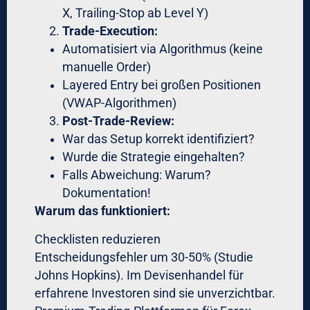
erkannten: Dies ist ein One-Off-Event, keine
neue Regime. Die klugen kauften GBP
massiv unter 1,35 – und verdienten in den
folgenden Wochen Millionen.
Lektion:
Forex-Lösungen für Unternehmer und
Forex-Handel für Führungskräfte erfordern
beide: Automatisierung für Execution +
menschliche Oversight für strategische
Entscheidungen.
Geopolitische Events
Automatisierte Systeme können
Nachrichtentexte analysieren (NLP). Aber
sie verstehen keinen Kontext.
2022: Russland-Ukraine-Konflikt