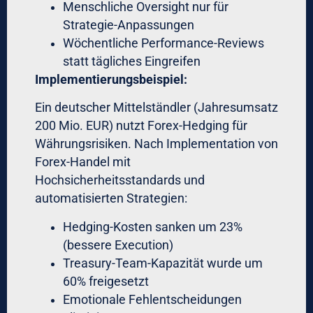
für außergewöhnliche Events
Für Vermögensverwalter, Family Offices
und institutionelle Investoren:
Der Währungshandel erfordert
professionelle Tools. Exklusive Forex-
Software mit automatisierten
Devisenhandelsstrategien, integriertem
Risikomanagement und Behavioral-
Analytics ist kein Luxus – es ist
Notwendigkeit.
Die Frage ist nicht: „Kann ich mir solche
Systeme leisten?“
Die Frage ist: „Kann ich mir die Kosten
emotionaler Fehler leisten?“
Ein einziger Revenge-Trade kann 5-10%