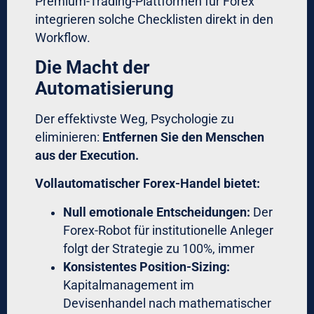
Als die Invasion begann, schossen
EUR/USD-Volatilität und Gold in die Höhe.
Algorithmen reagierten auf Preis-Action.
Aber erfahrene Trader verstanden: Dies ist
kein Trading-Opportunity, sondern ein Risk-
Off-Event. Sie reduzierten Exposure über
alle Pairs.
Hybrid-Ansatz:
Normale Marktbedingungen:
Vollautomatischer Handel
Außergewöhnliche Events:
Manuelles
Override mit definierten Protokollen
Software für Devisenhandel mit
Risikomanagement sollte solche „Kill-
Switches“ integrieren – aktivierbar nur