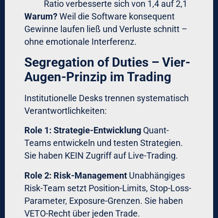
Anzahl Trades außerhalb Ihrer Setup-
Kriterien (Revenge-Trades, FOMO-Entries).
Target:
0%
Realität vor Systematisierung:
oft 20-
30%
Nach Implementation von Premium-
Forex-Software:
<5%
Stop-Displacement-Frequency
Wie oft werden Stops nach Entry
verschoben?
Target:
0% (außer bei Trailing-Stops
nach Plan)
Typical Retail:
35-50%
Mit Forex-Robot für institutionelle
Anleger:
0%
Drawdown-Recovery-Time