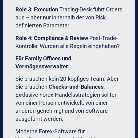
Wie lange dauert es, von einem Drawdown
zurück zu neuem Equity-High?
Institutionelles Target:
<30 Tage
Mit emotionalem Trading:
oft 90+
Tage
Mit systematischem Approach:
15-25
Tage
Quartals-Reviews
implementieren
Was Top-Institutionen machen:
Alle 90 Tage wird die Strategie komplett
reviewt:
Funktioniert die Strategie noch im
aktuellen Markt-Regime?