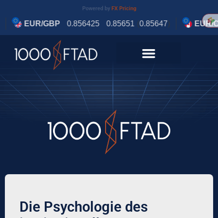
Zinserhöhungen – bullish für EUR. Doch
gleichzeitig verschärfte sich die
Energiekrise, Deutschland rutschte in die
Rezession, und die Fed erhöhte aggressiver
als erwartet.
Der Manager ignorierte diese Warnsignale
systematisch. Resultat: Verlust von 1,8
Millionen EUR, als EUR/USD von 1,08 auf
0,96 fiel.
Systematische Lösung:
Algorithmischer Handel für Devisenpaare
analysiert alle verfügbaren Daten ohne
Bias. Eine Forex-Analyse-Software für
Führungskräfte zeigt bullishe UND bearishe
Indikatoren gleichzeitig an – und zwingt zu
objektiver Bewertung.