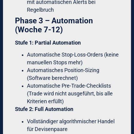
automatisierten Prozessen
Automatisierung eliminiert
Emotionen:
Vollautomatischer Forex-
Handel mit Premium-Software
entfernt den Menschen aus Execution-
Entscheidungen
Segregation schafft Disziplin:
Trennung von Strategie-Entwicklung,
Risk-Management und Execution
verhindert emotionale Übergriffe
Messung ermöglicht Verbesserung:
KPIs wie Regel-Adherence-Rate und
Stop-Displacement-Frequency zeigen,
wo Intervention nötig ist
Hybrid-Ansatz ist optimal:
Automatisierung für normale
Bedingungen + menschliche Oversight