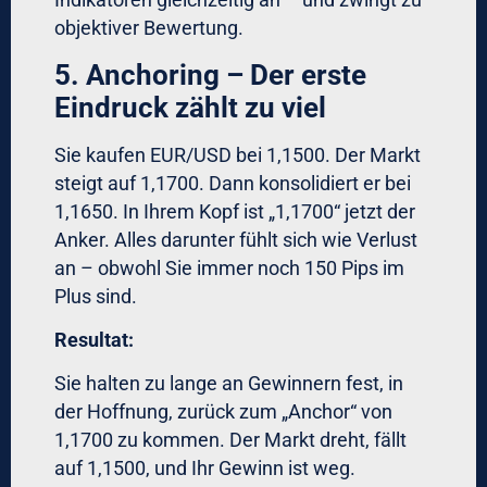
Regelbruch
Phase 3 – Automation
(Woche 7-12)
Stufe 1: Partial Automation
Automatische Stop-Loss-Orders (keine
manuellen Stops mehr)
Automatisches Position-Sizing
(Software berechnet)
Automatische Pre-Trade-Checklists
(Trade wird nicht ausgeführt, bis alle
Kriterien erfüllt)
Stufe 2: Full Automation
Vollständiger algorithmischer Handel
für Devisenpaare
Menschliche Oversight nur für