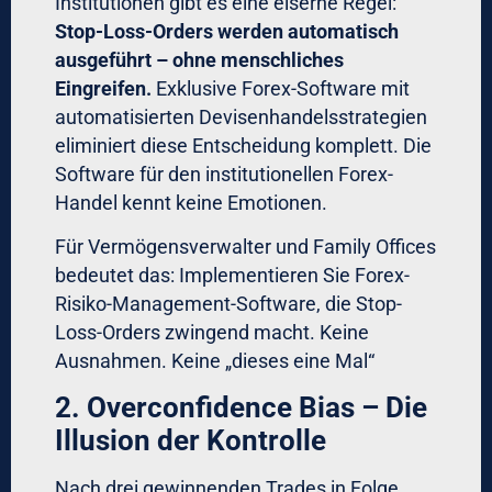
Warum?
Weil die Software konsequent
Gewinne laufen ließ und Verluste schnitt –
ohne emotionale Interferenz.
Segregation of Duties – Vier-
Augen-Prinzip im Trading
Institutionelle Desks trennen systematisch
Verantwortlichkeiten:
Role 1: Strategie-Entwicklung
Quant-
Teams entwickeln und testen Strategien.
Sie haben KEIN Zugriff auf Live-Trading.
Role 2: Risk-Management
Unabhängiges
Risk-Team setzt Position-Limits, Stop-Loss-
Parameter, Exposure-Grenzen. Sie haben
VETO-Recht über jeden Trade.