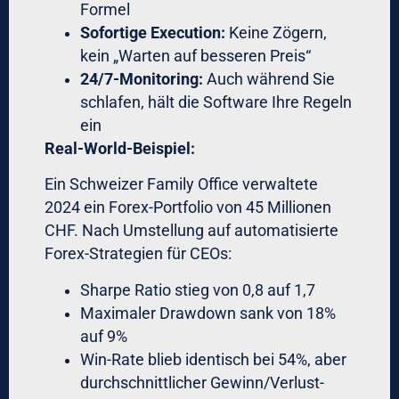
durch autorisierte Personen unter
dokumentierten Bedingungen.
Messung des Erfolgs –
KPIs für emotionsloses
Trading
Die vier kritischen Metriken
Regel-Adherence-Rate
Prozentsatz der Trades, die exakt nach
Ihrem Regelwerk ausgeführt wurden.
Target institutionell:
>95%
Minimum akzeptabel:
>80%
Unter 70%:
System funktioniert nicht,
Intervention nötig
Emotion-Triggered-Trade-Ratio