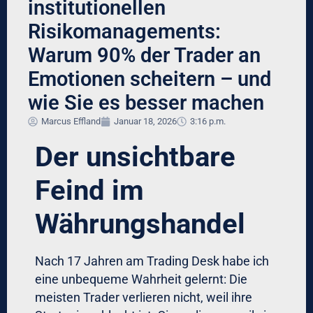
5. Anchoring – Der erste
Eindruck zählt zu viel
Sie kaufen EUR/USD bei 1,1500. Der Markt
steigt auf 1,1700. Dann konsolidiert er bei
1,1650. In Ihrem Kopf ist „1,1700“ jetzt der
Anker. Alles darunter fühlt sich wie Verlust
an – obwohl Sie immer noch 150 Pips im
Plus sind.
Resultat:
Sie halten zu lange an Gewinnern fest, in
der Hoffnung, zurück zum „Anchor“ von
1,1700 zu kommen. Der Markt dreht, fällt
auf 1,1500, und Ihr Gewinn ist weg.
Institutionelle Methodik: