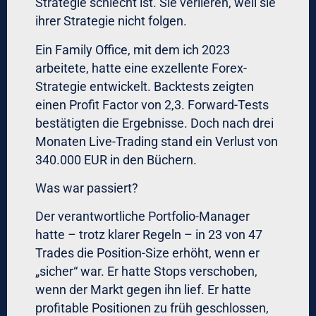
Professionelle Trader nutzen
Trailing-Stop-
Strategien
mit mathematisch definierten
Regeln. Beispiel: Bei EUR/USD ein Trailing-
Stop von 50% der ATR (Average True
Range). Wenn ATR = 80 Pips, dann Trailing-
Stop = 40 Pips.
High-End-Trading-Software implementiert
diese Regeln automatisch. Kein Anchoring,
keine Emotionen, nur Mathematik.
Das institutionelle
Framework: Wie Top-
Performer Psychologie
eliminieren