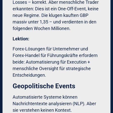
✓ Premium-Trading-Plattform für Forex mit
Multi-Asset-Support
✓ Forex-Risiko-Management-Software mit
Behavioral-Analytics
✓ Dedizierter Support von erfahrenen
Institutional-Tradern
✓ Quartals-Reviews und Performance-
Optimierung
Kontaktieren Sie uns für eine vertrauliche
Erstberatung:
info@1000ftad.com
Nur für qualifizierte institutionelle Investoren,
Family Offices und Vermögensverwalter
FAQ: Häufig gestellte Fragen
F: Eliminiert vollautomatischer Forex-