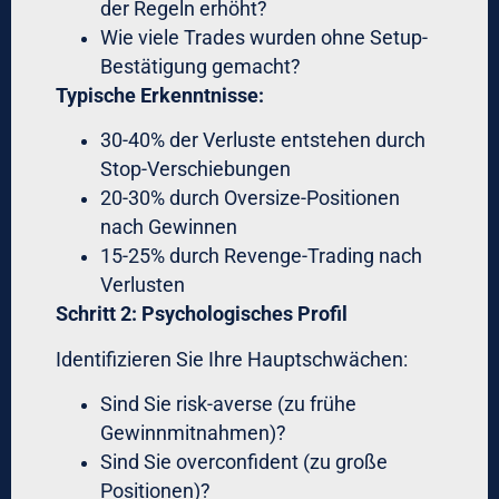
Machine Learning für
Regime-Detection
Moderne FX-Software für Profis nutzt
Machine Learning für:
Markt-Regime-Klassifizierung:
Trending vs. Ranging
High-Volatility vs. Low-Volatility
Risk-On vs. Risk-Off
Automatische Parameter-Anpassung:
Wenn Algorithmus Regime-Change
detektiert → Stop-Distanzen, Position-
Sizes, Entry-Kriterien werden automatisch
adjustiert.
Beispiel: