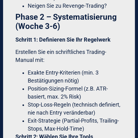
Ein Forex-Algorithmus für
Vermögensverwalter erkennt: VIX steigt
über 25, Korrelationen brechen, Liquidität
sinkt. Response: Position-Sizes werden
halbiert, Stops werden erweitert, Frequency
reduziert.
Behavioral Analytics
Cutting-Edge exklusives Investment-Tool
für Forex analysiert Ihr eigenes Verhalten:
Pattern-Recognition:
„Sie neigen
dazu, nach 3 Verlusten in Folge
Position-Size um 40% zu erhöhen“
Predictive Warnings:
„Basierend auf
Ihrer Historie: Risk of Revenge-Trade