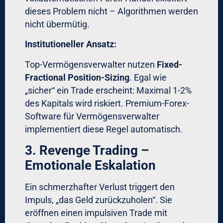
Funktionalität ermöglicht genau diese
Trennung – selbst in kleinen Teams.
Praktische
Implementation: Ihr
Aktionsplan
Phase 1 – Diagnose (Woche
1-2)
Schritt 1: Trading-Journal-Analyse
Analysieren Sie Ihre letzten 100 Trades:
Bei wie vielen Trades wurde der
ursprüngliche Stop verschoben?
Wie oft wurde Position-Size außerhalb
der Regeln erhöht?