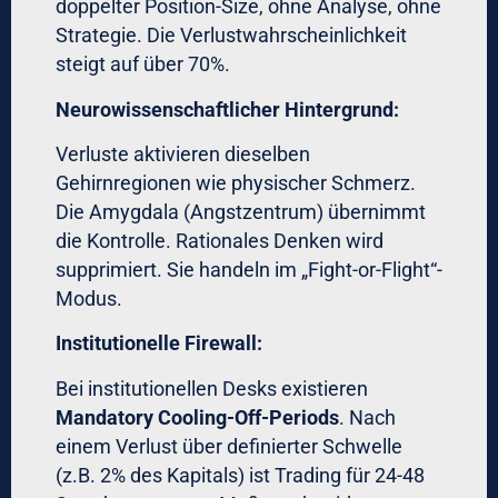
Wie viele Trades wurden ohne Setup-
Bestätigung gemacht?
Typische Erkenntnisse:
30-40% der Verluste entstehen durch
Stop-Verschiebungen
20-30% durch Oversize-Positionen
nach Gewinnen
15-25% durch Revenge-Trading nach
Verlusten
Schritt 2: Psychologisches Profil
Identifizieren Sie Ihre Hauptschwächen:
Sind Sie risk-averse (zu frühe
Gewinnmitnahmen)?
Sind Sie overconfident (zu große
Positionen)?
Neigen Sie zu Revenge-Trading?