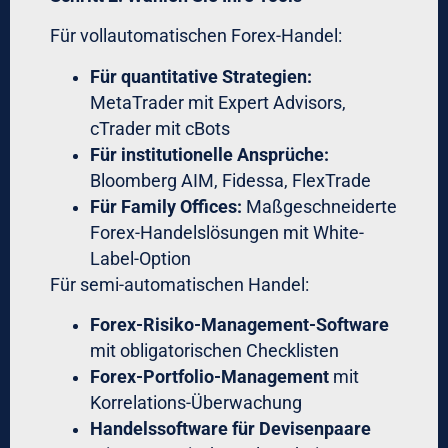
jetzt bei 78%“
Automatic Interventions:
„Trading für
24h gesperrt – Cooling-Off-Period
aktiviert“
Das ist keine Science-Fiction. Solche Tools
existieren bereits in Premium-Segmenten
für institutionelle Kunden.
Die Essenz emotionslosen Tradings
Kernerkenntnisse:
Psychologie ist der größte Feind:
90%
der Trading-Verluste entstehen durch
emotionale Fehler, nicht durch
schlechte Strategien
Systematisierung schlägt
Improvisation:
Institutionelle Trader
folgen Checklisten, Protokollen und