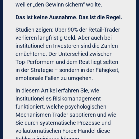
Systematisierung statt
Improvisation
Bei JP Morgan, Citadel und anderen Top-
Institutionen folgt jeder Trade einem
standardisierten Prozess:
Pre-Trade-Checklist (obligatorisch):
Welches Setup liegt vor? (z.B. „Mean-
Reversion bei Overextension“)
Welche Positionsgröße? (max. 1-2%
Risiko)
Wo liegt der Stop? (technisch definiert,
nicht „gefühlt“)
Wo liegt das Target? (min. Risk-
Reward 1:2)
Welche Exits? (Partial-Profit bei Level
X, Trailing-Stop ab Level Y)