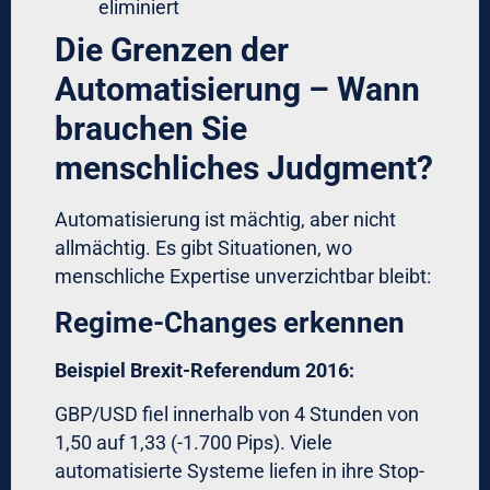
Ihres Kapitals kosten. Maßgeschneiderte
Forex-Handelslösungen amortisieren sich
typischerweise innerhalb von 6-12
Monaten.
Sie möchten emotionale Trading-Fehler in
Ihrem Portfolio eliminieren?
Wir bieten exklusive Forex-
Handelsstrategien und Software für den
institutionellen Forex-Handel – entwickelt
für Family Offices, Vermögensverwalter und
professionelle Investoren mit Mindest-
Allokationen ab 5 Millionen EUR.
Was Sie erhalten:
✓ Maßgeschneiderte Implementierung
automatisierter Forex-Strategien