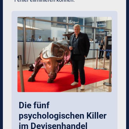
Trade-Execution:
Automatisiert via Algorithmus (keine
manuelle Order)
Layered Entry bei großen Positionen
(VWAP-Algorithmen)
Post-Trade-Review:
War das Setup korrekt identifiziert?
Wurde die Strategie eingehalten?
Falls Abweichung: Warum?
Dokumentation!
Warum das funktioniert:
Checklisten reduzieren
Entscheidungsfehler um 30-50% (Studie
Johns Hopkins). Im Devisenhandel für
erfahrene Investoren sind sie unverzichtbar.
Premium-Trading-Plattformen für Forex
integrieren solche Checklisten direkt in den