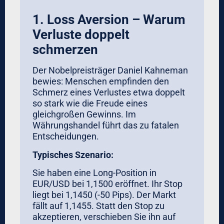
Workflow.
Die Macht der
Automatisierung
Der effektivste Weg, Psychologie zu
eliminieren:
Entfernen Sie den Menschen
aus der Execution.
Vollautomatischer Forex-Handel bietet:
Null emotionale Entscheidungen:
Der
Forex-Robot für institutionelle Anleger
folgt der Strategie zu 100%, immer
Konsistentes Position-Sizing:
Kapitalmanagement im
Devisenhandel nach mathematischer
Formel