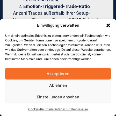
System. Schulung erfolgt durch unsere
Experten.
F: Was unterscheidet institutionelle von
Retail-Software?
Einwilligung verwalten
A: Institutionelle Lösungen bieten: Multi-
Um dir ein optimales Erlebnis zu bieten, verwenden wir Technologien wie
Cookies, um Geräteinformationen zu speichern und/oder darauf
User-Access mit Role-Segregation,
zuzugreifen. Wenn du diesen Technologien zustimmst, können wir Daten
institutionelle Liquidity-Anbindung (bessere
wie das Surfverhalten oder eindeutige IDs auf dieser Website verarbeiten.
Wenn du deine Einwilligung nicht erteilst oder zurückziehst, können
Spreads), Advanced Risk-Management
bestimmte Merkmale und Funktionen beeinträchtigt werden.
(Korrelations-Monitoring, Exposure-Limits),
Compliance-Tools, dedizierter Support.
Akzeptieren
Retail-Software fokussiert auf Einzelnutzer
mit Standardfunktionalität.
Ablehnen
F: Wie schnell kann ich starten?
Einstellungen ansehen
A: Nach Vertragsabschluss: 4-8 Wochen für
Cookie-Richtlinie
Datenschutz
Impressum
vollständige Implementation inkl. Strategie-
Deutsch