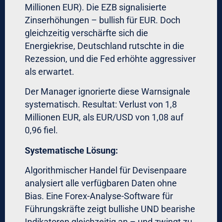
Für vollautomatischen Forex-Handel:
Für quantitative Strategien:
MetaTrader mit Expert Advisors,
cTrader mit cBots
Für institutionelle Ansprüche:
Bloomberg AIM, Fidessa, FlexTrade
Für Family Offices:
Maßgeschneiderte
Forex-Handelslösungen mit White-
Label-Option
Für semi-automatischen Handel:
Forex-Risiko-Management-Software
mit obligatorischen Checklisten
Forex-Portfolio-Management
mit
Korrelations-Überwachung
Handelssoftware für Devisenpaare
mit automatischen Alerts bei