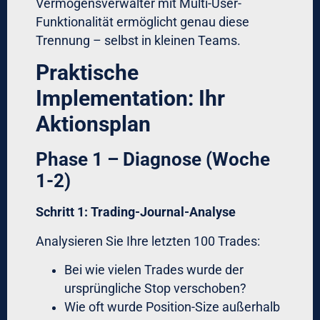
Gab es systematische Abweichungen
vom Plan?
Müssen Parameter adjustiert werden?
Für Devisenhandel für Family Offices:
Nutzen Sie globale
Devisenhandelslösungen mit integrierten
Reporting-Tools. Automatische Generierung
von:
Trade-Distribution-Analysen
Risk-Adjusted-Return-Metriken
(Sharpe, Sortino, Calmar)
Behavior-Pattern-Recognition (zeigt
emotionale Muster)
Die Zukunft: KI und
emotionsloses Trading