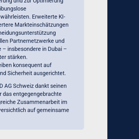
erung und zur Optimierung
ibungslose
ährleisten. Erweiterte KI-
iertere Markteinschätzungen
heidungsunterstützung
llen Partnernetzwerke und
e – insbesondere in Dubai –
ter stärken.
eiben konsequent auf
und Sicherheit ausgerichtet.
 AG Schweiz dankt seinen
ür das entgegengebrachte
lgreiche Zusammenarbeit im
uversichtlich auf gemeinsame